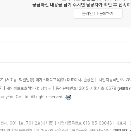
궁금하신 내용을 남겨 주시면 담당자가 확인 후
신속히
온라인 1:1 문의하기
21 (서초동, 덕원빌딩)
메가스터디교육(주)
대표이사: 손성은 |
사업자등록번호: 780
7
| 개인정보보호책임자: 김영무
|
통신판매번호: 2015-서울서초-0678
[정보확인
dyEdu.Co.Ltd. All right reserved.
, 601-1호, 701-2호(대치동) | 사업자등록번호 818-85-00048 | 대표자 : 정
 러셀대치학원 학원등록번호 : 제7892호 교습과정 : 보습·논술, 진학지도상담
[전체 보기