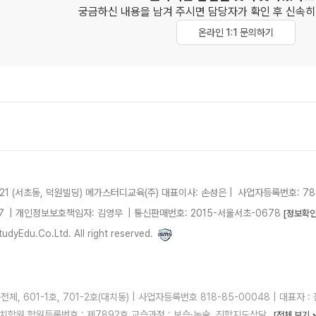
궁금하신 내용을 남겨 주시면 담당자가 확인 후
신속히
온라인 1:1 문의하기
21 (서초동, 덕원빌딩)
메가스터디교육(주)
대표이사: 손성은 |
사업자등록번호: 780
7
| 개인정보보호책임자: 김영무
|
통신판매번호: 2015-서울서초-0678
[정보확인
dyEdu.Co.Ltd. All right reserved.
, 601-1호, 701-2호(대치동) | 사업자등록번호 818-85-00048 | 대표자 : 정
 러셀대치학원 학원등록번호 : 제7892호 교습과정 : 보습·논술, 진학지도상담
[전체 보기