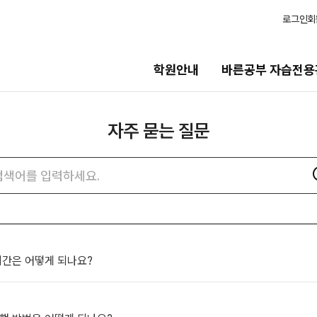
로그인
회
학원안내
바른공부 자습전용
자주 묻는 질문
습전용관
모집안내
용관 안내
N수
자주
검색어
묻는
2027 N수 정규반
질문
2027 반수반
N
검색
츠
2027 N수 종합형 AM반
N
보기
재학생
 시간은 어떻게 되나요?
일정
2027 재학생 정규반
2026 썸머스쿨
의고사