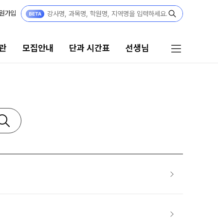
원가입
관
모집안내
단과 시간표
선생님
단과 시간표
선생님
N수
선생님 커리큘럼
8월 AM단과
선생님
9월 AM단과
N
전체
[종합형] AM반 전용
N
국어
고3·N수
수학
영어
8월 정규·특강 단과
한국사
9월 정규·특강 단과
N