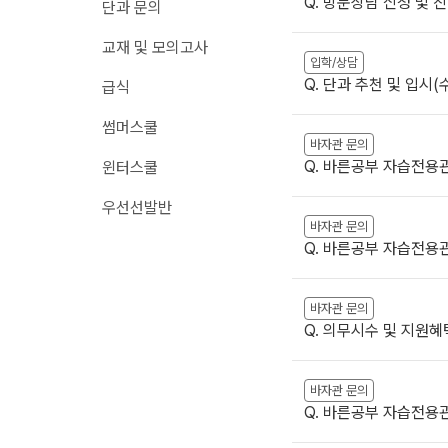
Q. 방문상담 신청 및 
단과 문의
메가X대성 더 프리
원장과 소통하기
교재 및 모의고사
ALPHA 모의고사
입학/상담
온라인 서비스
수학 아이젠
Q. 단과 추천 및 입시
급식
재원생 편리한 온라인 서비스
통합사회·과학 학평 
썸머스쿨
모의고사 접수
2026 수능 적중 문
바자관 문의
마감 강좌 대기 신청
Q. 바른공부 자습전용
윈터스쿨
재원생 특별 혜택
학원 이용 안내
우선선발반
메가패스 특별 지원
바자관 문의
러셀 시스템
메가 스마트 리포트
Q. 바른공부 자습전용
학원 시설
실시간 질문답변 앱 
위치안내
바자관 문의
주간 식단표
Q. 의무시수 및 지원혜
바자관 문의
Q. 바른공부 자습전용