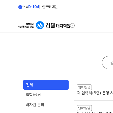
수능
D-104
인트로 메인
학원안내
바른공부 자
원장 인사말
바른공부 자습전
학원 소식
2026 입시 결과
공지사항
재원생 전용 콘텐
전체
입시설명회·공개특강
입학/상담
학습 콘텐츠 한눈에 
Q. 입학처(6층) 운영
입학/상담
학원 상담
2026년 모의고사 
OMEGA 모의고사
바자관 문의
자주 묻는 질문
입학/상담
전국 대단위 실전 모
온라인 상담