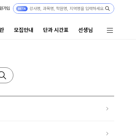
원가입
관
모집안내
단과 시간표
선생님
단과 시간표
선생님
N수
선생님 커리큘럼
8월 AM단과
선생님
9월 AM단과
N
전체
[종합형] AM반 전용
N
국어
고3·N수
수학
영어
8월 정규·특강 단과
한국사
9월 정규·특강 단과
N