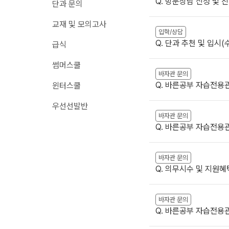
Q. 방문상담 신청 및 
단과 문의
메가X대성 더 프리
원장과 소통하기
교재 및 모의고사
ALPHA 모의고사
입학/상담
온라인 서비스
수학 아이젠
Q. 단과 추천 및 입시
급식
재원생 편리한 온라인 서비스
통합사회·과학 학평 
썸머스쿨
모의고사 접수
2026 수능 적중 문
바자관 문의
마감 강좌 대기 신청
Q. 바른공부 자습전용
윈터스쿨
재원생 특별 혜택
학원 이용 안내
우선선발반
메가패스 특별 지원
바자관 문의
러셀 시스템
메가 스마트 리포트
Q. 바른공부 자습전용
학원 시설
실시간 질문답변 앱 
위치안내
바자관 문의
주간 식단표
Q. 의무시수 및 지원혜
바자관 문의
Q. 바른공부 자습전용