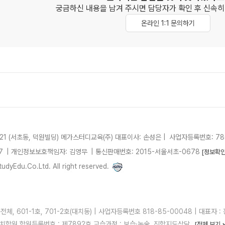
궁금하신 내용을 남겨 주시면 담당자가 확인 후
신속히
온라인 1:1 문의하기
21 (서초동, 덕원빌딩)
메가스터디교육(주)
대표이사: 손성은 |
사업자등록번호: 780
7
| 개인정보보호책임자: 김영무
|
통신판매번호: 2015-서울서초-0678
[정보확인
dyEdu.Co.Ltd. All right reserved.
, 601-1호, 701-2호(대치동) | 사업자등록번호 818-85-00048 | 대표자 : 정
 러셀대치학원 학원등록번호 : 제7892호 교습과정 : 보습·논술, 진학지도상담
[전체 보기