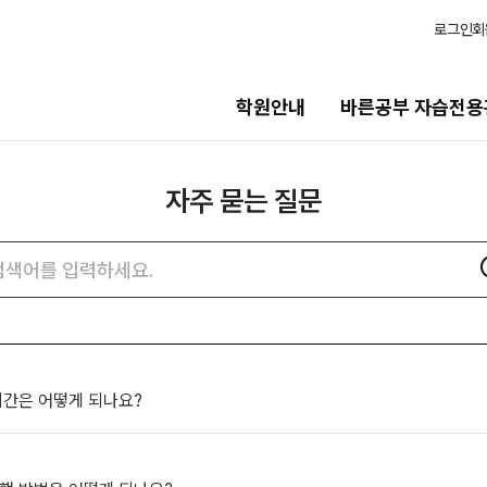
로그인
회
학원안내
바른공부 자습전용
자주 묻는 질문
습전용관
모집안내
용관 안내
N수
자주
검색어
묻는
2027 N수 정규반
질문
2027 반수반
N
검색
츠
2027 N수 종합형 AM반
N
보기
재학생
 시간은 어떻게 되나요?
일정
2027 재학생 정규반
2026 썸머스쿨
의고사