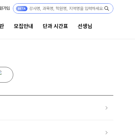
원가입
관
모집안내
단과 시간표
선생님
단과 시간표
선생님
N수
선생님 커리큘럼
8월 AM단과
선생님
9월 AM단과
N
전체
[종합형] AM반 전용
N
국어
고3·N수
수학
영어
8월 정규·특강 단과
한국사
9월 정규·특강 단과
N