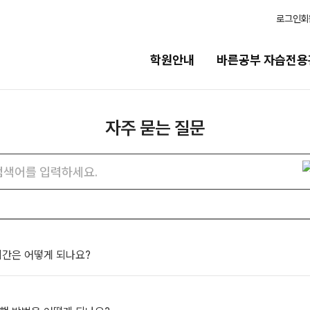
로그인
회
학원안내
바른공부 자습전용
자주 묻는 질문
습전용관
모집안내
용관 안내
N수
자주
검색어
묻는
2027 N수 정규반
질문
2027 반수반
N
검색
츠
2027 N수 종합형 AM반
N
보기
재학생
 시간은 어떻게 되나요?
일정
2027 재학생 정규반
2026 썸머스쿨
의고사