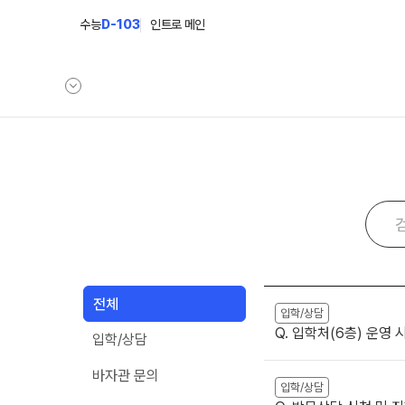
수능
D-103
인트로 메인
학원안내
바른공부 자
원장 인사말
바른공부 자습전
학원 소식
2026 입시 결과
공지사항
재원생 전용 콘텐
전체
입시설명회·공개특강
입학/상담
학습 콘텐츠 한눈에 
Q. 입학처(6층) 운영
입학/상담
학원 상담
2026년 모의고사 
OMEGA 모의고사
바자관 문의
자주 묻는 질문
입학/상담
전국 대단위 실전 모
온라인 상담