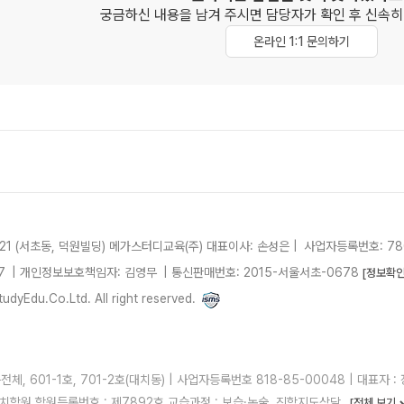
궁금하신 내용을 남겨 주시면 담당자가 확인 후
신속히
온라인 1:1 문의하기
21 (서초동, 덕원빌딩)
메가스터디교육(주)
대표이사: 손성은 |
사업자등록번호: 780
7
| 개인정보보호책임자: 김영무
|
통신판매번호: 2015-서울서초-0678
[정보확인
dyEdu.Co.Ltd. All right reserved.
, 601-1호, 701-2호(대치동) | 사업자등록번호 818-85-00048 | 대표자 : 정
 러셀대치학원 학원등록번호 : 제7892호 교습과정 : 보습·논술, 진학지도상담
[전체 보기