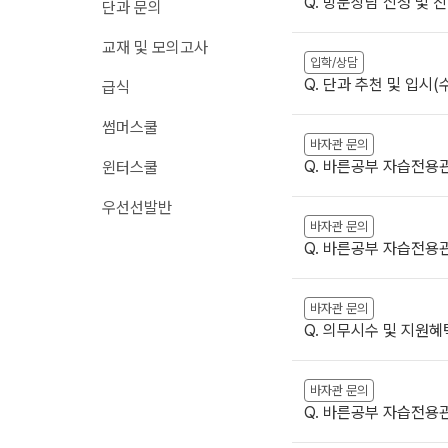
Q. 방문상담 신청 및 
단과 문의
메가X대성 더 프리
원장과 소통하기
교재 및 모의고사
ALPHA 모의고사
입학/상담
온라인 서비스
수학 아이젠
Q. 단과 추천 및 입시
급식
재원생 편리한 온라인 서비스
통합사회·과학 학평 
썸머스쿨
모의고사 접수
2026 수능 적중 문
바자관 문의
마감 강좌 대기 신청
Q. 바른공부 자습전용
윈터스쿨
재원생 특별 혜택
학원 이용 안내
우선선발반
메가패스 특별 지원
바자관 문의
러셀 시스템
메가 스마트 리포트
Q. 바른공부 자습전용
학원 시설
실시간 질문답변 앱 
위치안내
바자관 문의
주간 식단표
Q. 의무시수 및 지원혜
바자관 문의
Q. 바른공부 자습전용