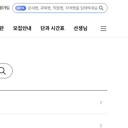
원가입
관
모집안내
단과 시간표
선생님
단과 시간표
선생님
N수
선생님 커리큘럼
8월 AM단과
선생님
9월 AM단과
N
전체
[종합형] AM반 전용
N
국어
고3·N수
수학
영어
8월 정규·특강 단과
한국사
9월 정규·특강 단과
N