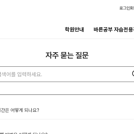
로그인
회
학원안내
바른공부 자습전용
자주 묻는 질문
습전용관
모집안내
용관 안내
N수
자주
검색어
묻는
2027 N수 정규반
질문
2027 반수반
N
검색
츠
2027 N수 종합형 AM반
N
보기
재학생
 시간은 어떻게 되나요?
일정
2027 재학생 정규반
2026 썸머스쿨
의고사