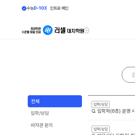
수능
D-103
인트로 메인
학원안내
바른공부 자
원장 인사말
바른공부 자습전
학원 소식
2026 입시 결과
공지사항
재원생 전용 콘텐
전체
입시설명회·공개특강
입학/상담
학습 콘텐츠 한눈에 
Q. 입학처(6층) 운영
입학/상담
학원 상담
2026년 모의고사 
OMEGA 모의고사
바자관 문의
자주 묻는 질문
입학/상담
전국 대단위 실전 모
온라인 상담