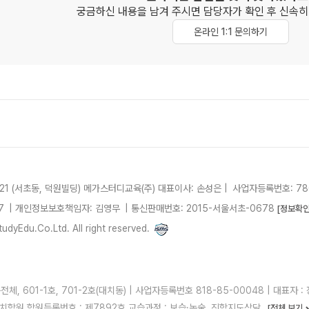
궁금하신 내용을 남겨 주시면 담당자가 확인 후
신속히
온라인 1:1 문의하기
21 (서초동, 덕원빌딩)
메가스터디교육(주)
대표이사: 손성은 |
사업자등록번호: 780
7
| 개인정보보호책임자: 김영무
|
통신판매번호: 2015-서울서초-0678
[정보확인
dyEdu.Co.Ltd. All right reserved.
, 601-1호, 701-2호(대치동) | 사업자등록번호 818-85-00048 | 대표자 : 정
 러셀대치학원 학원등록번호 : 제7892호 교습과정 : 보습·논술, 진학지도상담
[전체 보기