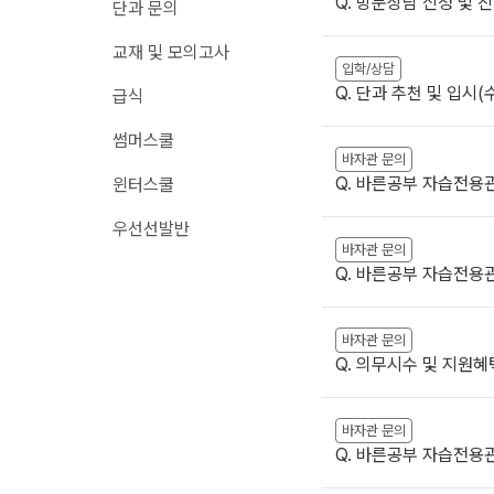
Q. 방문상담 신청 및 
단과 문의
메가X대성 더 프리
원장과 소통하기
교재 및 모의고사
ALPHA 모의고사
입학/상담
온라인 서비스
수학 아이젠
Q. 단과 추천 및 입시
급식
재원생 편리한 온라인 서비스
통합사회·과학 학평 
썸머스쿨
모의고사 접수
2026 수능 적중 문
바자관 문의
마감 강좌 대기 신청
Q. 바른공부 자습전용
윈터스쿨
재원생 특별 혜택
학원 이용 안내
우선선발반
메가패스 특별 지원
바자관 문의
러셀 시스템
메가 스마트 리포트
Q. 바른공부 자습전용
학원 시설
실시간 질문답변 앱 
위치안내
바자관 문의
주간 식단표
Q. 의무시수 및 지원혜
바자관 문의
Q. 바른공부 자습전용