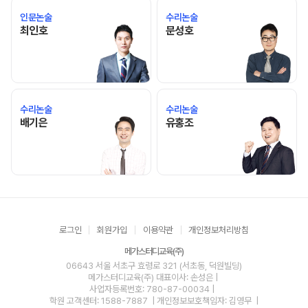
인문논술
수리논술
최인호 선생님 홈 바로가기
문성호 선생님 홈 바로가기
최인호
문성호
수리논술
수리논술
배기은 선생님 홈 바로가기
유홍조 선생님 홈 바로가기
배기은
유홍조
로그인
회원가입
이용약관
개인정보처리방침
메가스터디교육(주)
06643 서울 서초구 효령로 321 (서초동, 덕원빌딩)
메가스터디교육(주)
대표이사: 손성은 |
사업자등록번호: 780-87-00034
|
학원 고객센터: 1588-7887
| 개인정보보호책임자: 김영무
|