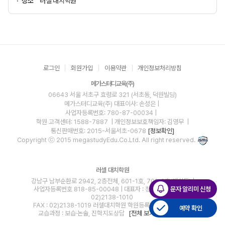
장소
러셀 대치학원
로그인
회원가입
이용약관
개인정보처리방침
메가스터디교육(주)
06643 서울 서초구 효령로 321 (서초동, 덕원빌딩)
메가스터디교육(주)
대표이사: 손성은 |
사업자등록번호: 780-87-00034
|
학원 고객센터: 1588-7887
| 개인정보보호책임자: 김영무
|
통신판매번호: 2015-서울서초-0678
[정보확인]
Copyright ⓒ 2015 megastudyEdu.Co.Ltd. All right reserved.
러셀 대치학원
강남구 남부순환로 2942, 2층전체, 601-1호, 701-2호(대치동) |
문자 알리미 신청
사업자등록번호 818-85-00048 | 대표자 : 정성원 | 문의전화 :
02)2138-1010
FAX : 02)2138-1019 러셀대치학원 학원등록번호 : 제7892호
예약 확인
교습과정 : 보습·논술, 진학지도상담
[전체 보기
]
[교습비]