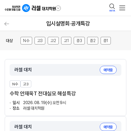
BETA
입시설명회·공개특강
대상
N수
고3
고2
고1
중3
중2
중1
러셀 대치
예약중
N수
고3
수학 안재욱T 전대실모 해설특강
일시
2026. 08. 19(수) 오전 9시
장소
러셀 대치학원
러셀 대치
예약중