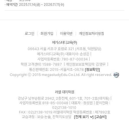
대상
고3·N수
예약기간
2025.11.14(금) ~ 2026.11.11(수)
로그인
회원가입
이용약관
개인정보처리방침
메가스터디교육(주)
06643 서울 서초구 효령로 321 (서초동, 덕원빌딩)
메가스터디교육(주)
대표이사: 손성은 |
사업자등록번호: 780-87-00034
|
학원 고객센터: 1588-7887
| 개인정보보호책임자: 김영무
|
통신판매번호: 2015-서울서초-0678
[정보확인]
Copyright ⓒ 2015 megastudyEdu.Co.Ltd. All right reserved.
러셀 대치학원
강남구 남부순환로 2942, 2층전체, 601-1호, 701-2호(대치동) |
사업자등록번호 818-85-00048 | 대표자 : 정성원 | 문의전화 :
02)2138-1010
FAX : 02)2138-1019 러셀대치학원 학원등록번호 : 제7892호
교습과정 : 보습·논술, 진학지도상담
[전체 보기
]
[교습비]
blog
youtube
insta