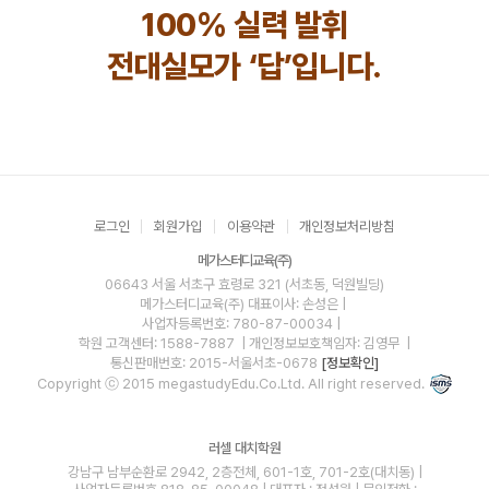
100% 실력 발휘
전대실모가 ‘답’입니다.
로그인
회원가입
이용약관
개인정보처리방침
메가스터디교육(주)
06643 서울 서초구 효령로 321 (서초동, 덕원빌딩)
메가스터디교육(주)
대표이사: 손성은 |
사업자등록번호: 780-87-00034
|
학원 고객센터: 1588-7887
| 개인정보보호책임자: 김영무
|
통신판매번호: 2015-서울서초-0678
[정보확인]
Copyright ⓒ 2015 megastudyEdu.Co.Ltd. All right reserved.
러셀 대치학원
강남구 남부순환로 2942, 2층전체, 601-1호, 701-2호(대치동) |