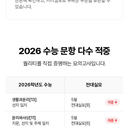
한눈에 확인하고, 미니실모로 부족한 부분을 보완할 수
있습니다.
2026 수능 문항 다수 적중
퀄리티를 직접 증명하는 모의고사입니다.
2026학년도 수능
전대실모
생활과윤리[13]
5월
적중
선지 일치
전대실모[8]
윤리와사상[11]
5월
적중
지문, 선지 및 주제 일치
전대실모[6]