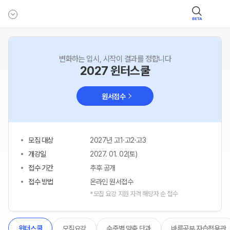
BETA
변화하는 입시, 시작이 결과를 정합니다
2027 윈터스쿨
원서접수
모집 대상
2027년 고1·고2·고3
개강일
2027. 01. 02(토)
접수 기간
추후 공개
접수 방법
온라인 원서접수
*모집 요강 지원 자격 해당자 순 접수
모집요강
수준별 맞춤 단과
바른공부 자습전용관
윈터스쿨