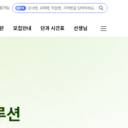
원가입
관
모집안내
단과 시간표
선생님
단과 시간표
선생님
N수
선생님 커리큘럼
8월 AM단과
선생님
9월 AM단과
N
전체
[종합형] AM반 전용
N
국어
고3·N수
수학
루션
영어
8월 정규·특강 단과
한국사
9월 정규·특강 단과
N