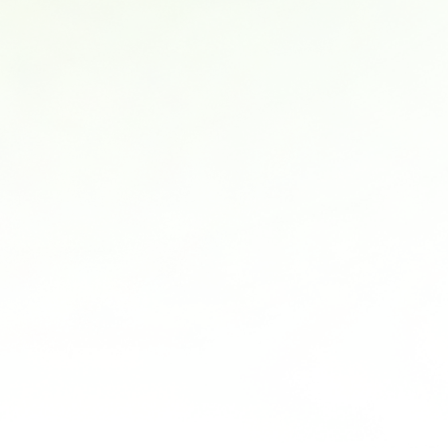
사회탐구
대학별 논술 파이널 특강
N
과학탐구
추석 집중 특강
N
논술
고2
8~9월 중간고사 대비 강좌
N