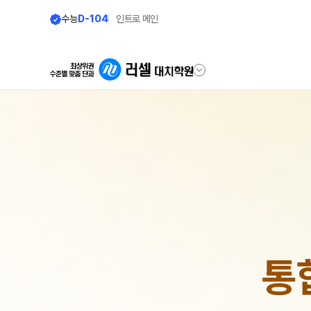
수능
D-104
인트로 메인
학원안내
바른공부 자
원장 인사말
바른공부 자습전
학원 소식
2026 입시 결과
공지사항
재원생 전용 콘텐
입시설명회·공개특강
학습 콘텐츠 한눈에 
통
학원 상담
2026년 모의고사 
OMEGA 모의고사
자주 묻는 질문
전국 대단위 실전 모
온라인 상담