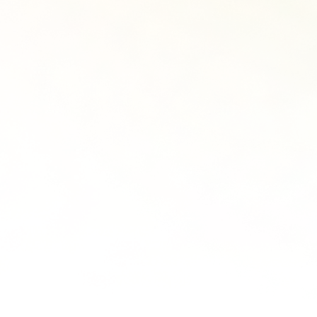
메가X대성 더 프리
원장과 소통하기
ALPHA 모의고사
온라인 서비스
수학 아이젠
재원생 편리한 온라인 서비스
통합사회·과학 학평 
모의고사 접수
2026 수능 적중 문
마감 강좌 대기 신청
재원생 특별 혜택
학원 이용 안내
메가패스 특별 지원
러셀 시스템
메가 스마트 리포트
학원 시설
실시간 질문답변 앱 
위치안내
주간 식단표