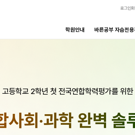
로그인
회
학원안내
바른공부 자습전용
습전용관
모집안내
용관 안내
N수
2027 N수 정규반
고등학교 2학년 첫 전국연합학력평가를 위한
2027 반수반
N
츠
2027 N수 종합형 AM반
N
보기
재학생
합사회·과학
완벽 솔
일정
2027 재학생 정규반
2026 썸머스쿨
의고사