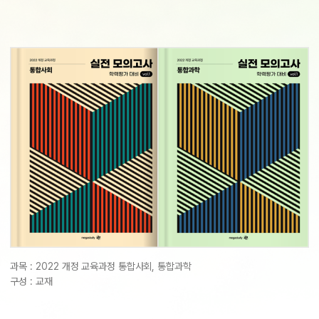
2027 윈터스쿨
N
미엄 모의고사
대비
항
QUBE
과목 :
2022 개정 교육과정 통합사회, 통합과학
구성 :
교재