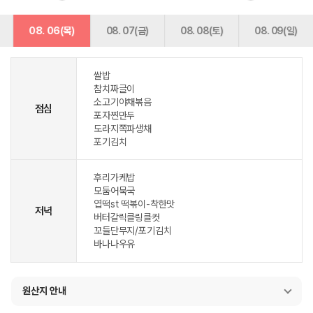
08. 06(목)
08. 07(금)
08. 08(토)
08. 09(일)
쌀밥
참치짜글이
소고기야채볶음
점심
포자찐만두
도라지쪽파생채
포기김치
후리가케밥
모둠어묵국
엽떡st 떡볶이-착한맛
저녁
버터갈릭클링클컷
꼬들단무지/포기김치
바나나우유
원산지 안내