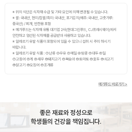
※ 위의 식단은 식자재 수급 및 기타 요인에 의해 변경될 수 있습니다.
※ 쌀: 국내산, 현미/찹쌀/흑미: 국내산, 포기김치(배추: 국내산, 고춧가루:
중국산) / 찌개, 반찬용 포함
※ 메가푸드는 식자재 유통 대기업 2사(현대그린푸드, CJ프레시웨이)에서
안전하고 엄선된 식자재를 공급받아 사용하고 있습니다.
※ 알레르기 유발 식품이 포함되어 있을 수 있으니 섭취 시 주의 하시기
바랍니다.
※ 알레르기 유발 식품 : ①난류 ②우유 ③메밀 ④땅콩 ⑤대두 ⑥밀
⑦고등어 ⑧게 ⑨새우 ⑩돼지고기 ⑪복숭아 ⑫토마토 ⑬호두 ⑭쇠고기
⑮닭고기 ⑯오징어 ⑰조개류
메가푸드 바로가기 >
좋은 재료와 정성으로
학생들의 건강을 책임집니다.