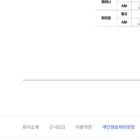
회사소개
강사모집
이용약관
개인정보처리방침