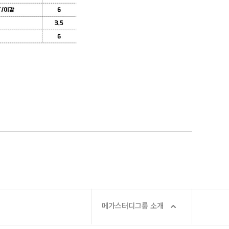
메가스터디그룹 소개