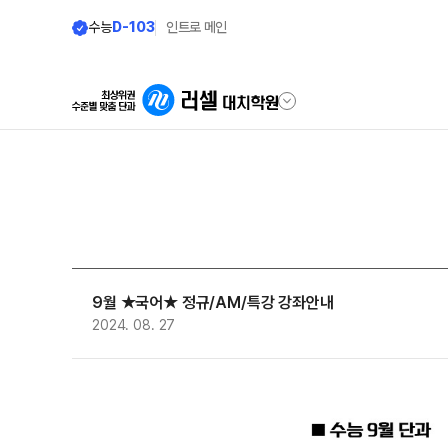
수능
D-103
인트로 메인
학원안내
바른공부 자
원장 인사말
바른공부 자습전
학원 소식
2026 입시 결과
9월 ★국어★ 정규/AM/특강 강좌안내
공지사항
재원생 전용 콘텐
2024. 08. 27
입시설명회·공개특강
학습 콘텐츠 한눈에 
학원 상담
2026년 모의고사 
OMEGA 모의고사
자주 묻는 질문
전국 대단위 실전 모
온라인 상담