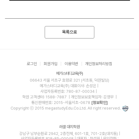
목록으로
로그인
회원가입
이용약관
개인정보처리방침
메가스터디교육(주)
06643 서울 서초구 효령로 321 (서초동, 덕원빌딩)
메가스터디교육(주)
대표이사: 손성은 |
사업자등록번호: 780-87-00034
|
학원 고객센터: 1588-7887
| 개인정보보호책임자: 김영무
|
통신판매번호: 2015-서울서초-0678
[정보확인]
Copyright ⓒ 2015 megastudyEdu.Co.Ltd. All right reserved.
러셀 대치학원
강남구 남부순환로 2942, 2층전체, 601-1호, 701-2호(대치동) |
사업자등록번호 818-85-00048 | 대표자 : 정성원 | 문의전화 :