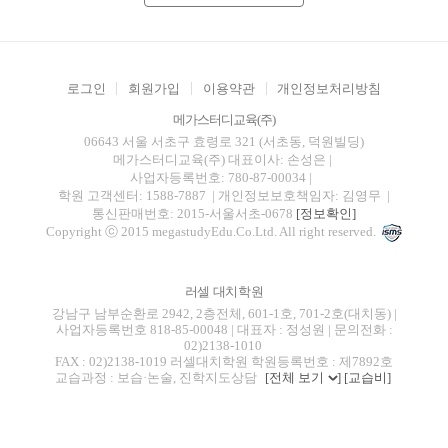
로그인
회원가입
이용약관
개인정보처리방침
메가스터디교육(주)
06643 서울 서초구 효령로 321 (서초동, 덕원빌딩)
메가스터디교육(주)
대표이사: 손성은 |
사업자등록번호: 780-87-00034
|
학원 고객센터: 1588-7887
| 개인정보보호책임자: 김영무
|
통신판매번호: 2015-서울서초-0678
[정보확인]
Copyright ⓒ 2015 megastudyEdu.Co.Ltd. All right reserved.
러셀 대치학원
강남구 남부순환로 2942, 2층전체, 601-1호, 701-2호(대치동) |
사업자등록번호 818-85-00048 | 대표자 : 정성원 | 문의전화 :
02)2138-1010
FAX : 02)2138-1019 러셀대치학원 학원등록번호 : 제7892호
교습과정 : 보습·논술, 진학지도상담
[전체 보기
]
[교습비]
blog
youtube
insta