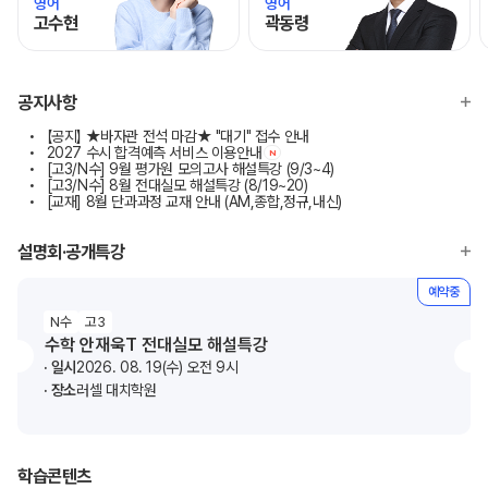
영어
영어
고수현
곽동령
모바일이동
모바일이동
공지사항
【공지】 ★바자관 전석 마감★ "대기" 접수 안내
2027 수시 합격예측 서비스 이용안내
N
[고3/N수] 9월 평가원 모의고사 해설특강 (9/3~4)
[고3/N수] 8월 전대실모 해설특강 (8/19~20)
[교재] 8월 단과과정 교재 안내 (AM,종합,정규,내신)
설명회·공개특강
예약중
N수
고3
수학 안재욱T 전대실모 해설특강
일시
2026. 08. 19(수) 오전 9시
장소
러셀 대치학원
학습콘텐츠