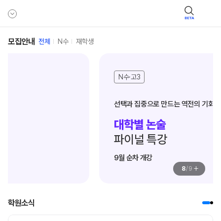
BETA
모집안내
전체
N수
재학생
N수·고3
대학별 논술
파이널 특강
9월 순차 개강
+
8
/
9
학원소식