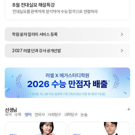
8월 전대실모 해설특강
전대실모를 완벽하게 분석하여 수능 합격으로 연결하라
학원 문자 알리미
서비스 등록
2027
러셀 단과
강사 공개선발
선생님
국어
수학
영어
한국사
사회탐구
과학탐구
논술