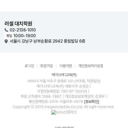
러셀 대치학원
02-2138-1010
10:00~19:00
평일
서울시 강남구 남부순환로 2942 풍림빌딩 6층
로그인
회원가입
이용약관
개인정보처리방침
메가스터디교육(주)
06643 서울 서초구 효령로 321 (서초동, 덕원빌딩)
메가스터디교육(주)
대표이사: 손성은 |
사업자등록번호: 780-87-00034
|
학원 고객센터: 1588-7887
| 개인정보보호책임자: 김영무
|
통신판매번호: 2015-서울서초-0678
[정보확인]
Copyright ⓒ 2015 megastudyEdu.Co.Ltd. All right reserved.