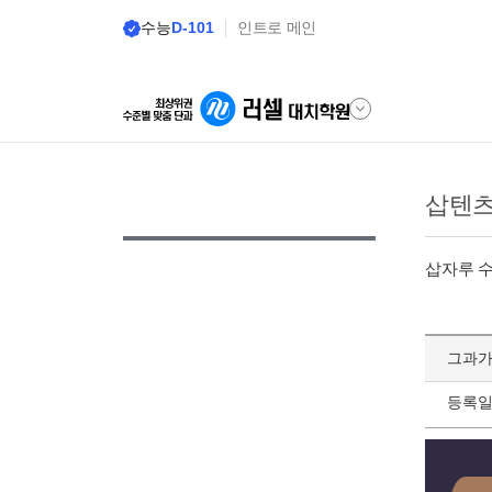
수능
D-101
인트로 메인
삽텐
삽자루 
그과가
등록