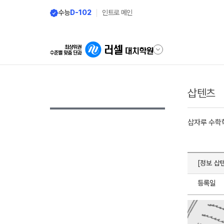
수능
D-102
인트로 메인
삽텐츠
삽자루 수학
[정보 삽
등록일