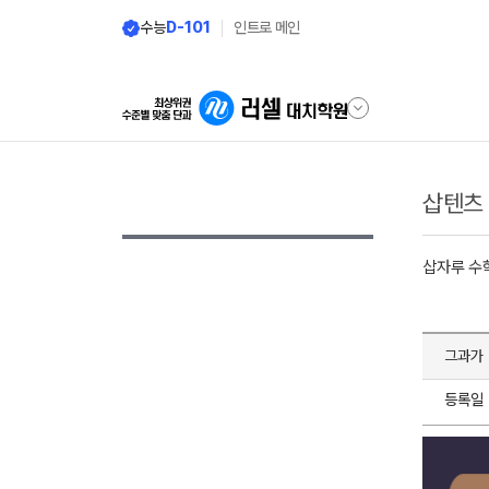
수능
D-101
인트로 메인
삽텐츠
삽자루 수
그과가 
등록일