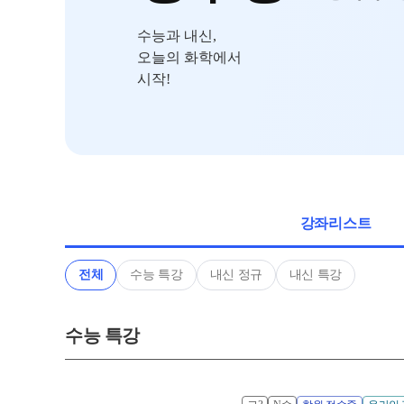
메가X대성 더 프
원장과 소통하기
수능과 내신,
ALPHA 모의고사
오늘의 화학에서
온라인 서비스
수학 아이젠
시작!
재원생 편리한 온라인 서비스
통합사회·과학 학
모의고사 접수
2026 수능 적중 
마감 강좌 대기 신청
재원생 특별 혜
학원 이용 안내
메가패스 특별 지
러셀 시스템
메가 스마트 리포
강좌리스트
학원 시설
실시간 질문답변 앱
위치안내
전체
수능 특강
내신 정규
내신 특강
주간 식단표
수능 특강