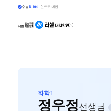
수능
D-104
인트로 메인
학원안내
바른공부 
원장 인사말
바른공부 자습
학원 소식
2026 입시 결과
공지사항
재원생 전용 
입시설명회·공개특강
학습 콘텐츠 한눈
화학I
학원 상담
2026년 모의고사
정우정
OMEGA 모의고
자주 묻는 질문
선생님
전국 대단위 실전
온라인 상담