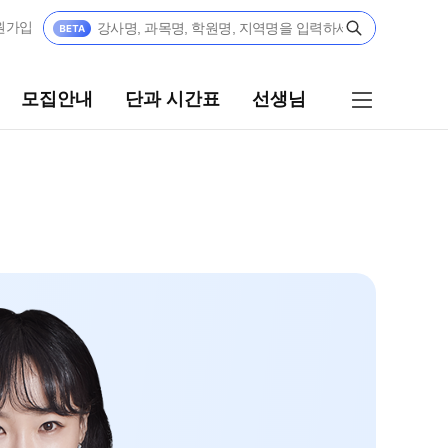
원가입
모집안내
단과 시간표
선생님
단과 시간표
선생님
N수
선생님 커리큘럼
8월 AM단과
선생님
9월 AM단과
N
전체
[종합형] AM반 전용
N
국어
고3·N수
수학
영어
8월 정규·특강 단과
한국사
9월 정규·특강 단과
N