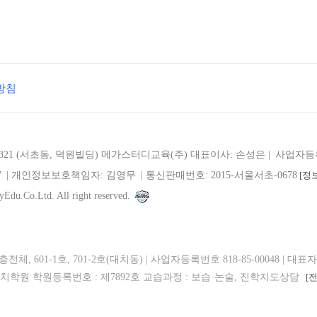
방침
321 (서초동, 덕원빌딩)
메가스터디교육(주)
대표이사: 손성은 |
사업자등록번
7
| 개인정보보호책임자: 김영무
|
통신판매번호: 2015-서울서초-0678
[정
Edu.Co.Ltd. All right reserved.
체, 601-1호, 701-2호(대치동) | 사업자등록번호 818-85-00048 | 대표자 :
9 러셀대치학원 학원등록번호 : 제7892호 교습과정 : 보습·논술, 진학지도상담
[