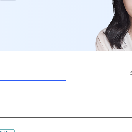
2027 윈터스쿨
N
리미엄 모의고사
평 대비
문항
택
원
트
 QUBE