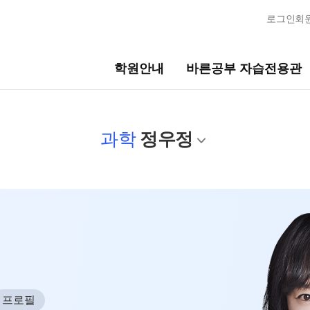
로그인
회
학원안내
바른공부 자습전용관
자습전용관
모집안내
과학
정우정
전용관 안내
N수
2027 N수 정규반
2027 반수반
N
콘텐츠
2027 N수 종합형 AM반
N
에 보기
재학생
 일정
2027 재학생 정규반
사
프로필
2026 썸머스쿨
 모의고사