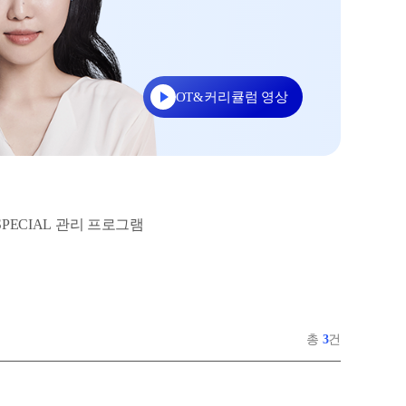
사회탐구
대학별 논술 파이널 특강
N
과학탐구
추석 집중 특강
N
논술
고2
OT&커리큘럼 영상
8~9월 중간고사 대비 강좌
N
SPECIAL 관리 프로그램
총
3
건