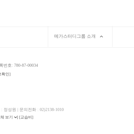
메가스터디그룹 소개
호: 780-87-00034
보확인]
 정성원 | 문의전화 : 02)2138-1010
전체 보기
]
[교습비]