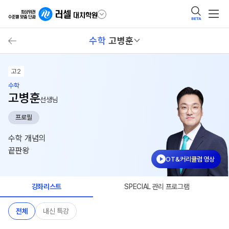
BETA
수학
고병훈
고2
수학
고병훈
선생님
프로필
수학 개념의
끝판왕
OT&커리큘럼 영상
강좌리스트
SPECIAL 관리 프로그램
전체
내신 특강