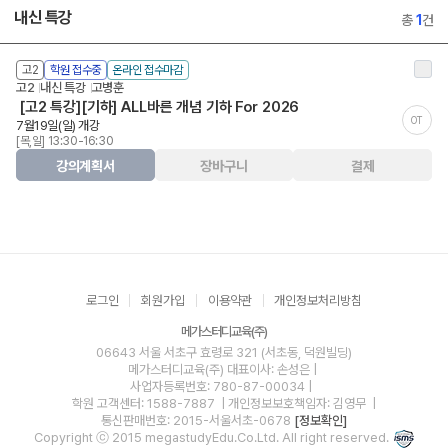
내신 특강
총
1
건
고2
학원 접수중
온라인 접수마감
고2
내신 특강
고병훈
[고2 특강][기하] ALL바른 개념 기하 For 2026
OT
7월19일(일) 개강
[목,일] 13:30-16:30
강의계획서
장바구니
결제
로그인
회원가입
이용약관
개인정보처리방침
메가스터디교육(주)
06643 서울 서초구 효령로 321 (서초동, 덕원빌딩)
메가스터디교육(주)
대표이사: 손성은 |
사업자등록번호: 780-87-00034
|
학원 고객센터: 1588-7887
| 개인정보보호책임자: 김영무
|
통신판매번호: 2015-서울서초-0678
[정보확인]
Copyright ⓒ 2015 megastudyEdu.Co.Ltd. All right reserved.