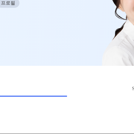
프로필
2027 윈터스쿨
N
리미엄 모의고사
평 대비
문항
택
원
트
 QUBE