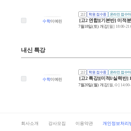
고2
학원 접수중
온라인 접수
[고2 연합][기본반] 미적분
수학
이예린
7월18일(토) 개강
[월] 18:00-21:
내신 특강
고2
학원 접수중
온라인 접수
[고2 특강][미적I/실력반]
수학
이예린
7월20일(월) 개강
[월,수] 14:00-
회사소개
강사모집
이용약관
개인정보처리