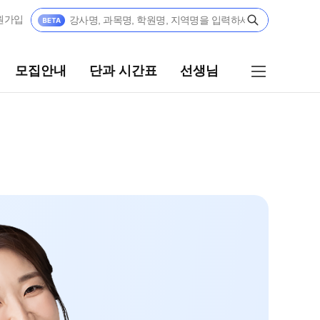
원가입
모집안내
단과 시간표
선생님
단과 시간표
선생님
N수
선생님 커리큘럼
8월 AM단과
선생님
9월 AM단과
N
전체
[종합형] AM반 전용
N
국어
고3·N수
수학
영어
8월 정규·특강 단과
한국사
9월 정규·특강 단과
N