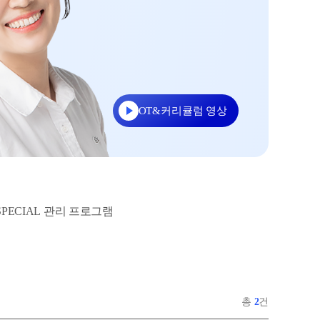
사회탐구
대학별 논술 파이널 특강
N
과학탐구
추석 집중 특강
N
논술
고2
8~9월 중간고사 대비 강좌
N
OT&커리큘럼 영상
SPECIAL 관리 프로그램
총
2
건