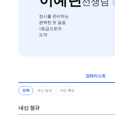
이예린
선생님
메가X대성 더 프
원장과 소통하기
ALPHA 모의고사
정시를 준비하는
온라인 서비스
수학 아이젠
완벽한 첫 걸음
재원생 편리한 온라인 서비스
통합사회·과학 학
1등급으로의
모의고사 접수
도약
2026 수능 적중 
마감 강좌 대기 신청
재원생 특별 혜
학원 이용 안내
메가패스 특별 지
러셀 시스템
메가 스마트 리포
학원 시설
실시간 질문답변 앱
강좌리스트
위치안내
주간 식단표
전체
내신 정규
내신 특강
내신 정규