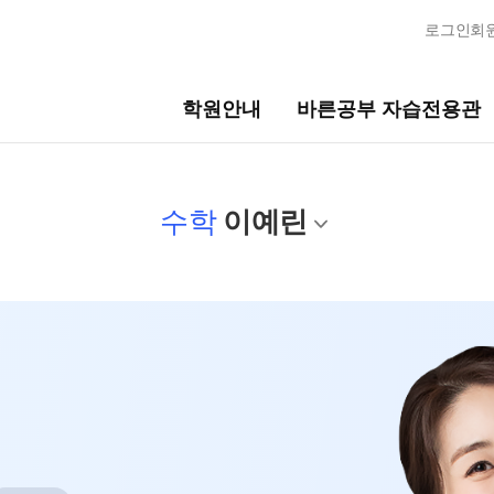
로그인
회
학원안내
바른공부 자습전용관
자습전용관
모집안내
수학
이예린
전용관 안내
N수
2027 N수 정규반
2027 반수반
N
콘텐츠
2027 N수 종합형 AM반
N
에 보기
재학생
 일정
2027 재학생 정규반
사
2026 썸머스쿨
 모의고사