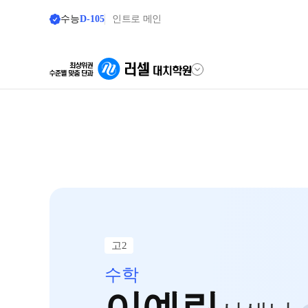
수능
D-105
인트로 메인
학원안내
바른공부 
원장 인사말
바른공부 자습
학원 소식
2026 입시 결과
공지사항
재원생 전용 
입시설명회·공개특강
학습 콘텐츠 한눈
고2
학원 상담
2026년 모의고사
수학
OMEGA 모의고
자주 묻는 질문
전국 대단위 실전
온라인 상담