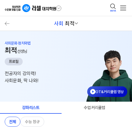
BETA
사회
최적
사회문화·정치와법
최적
선생님
프로필
전공자의 강의력!
사회문화, 딱 나와!
OT&커리큘럼 영상
강좌리스트
수업 커리큘럼
전체
수능 정규