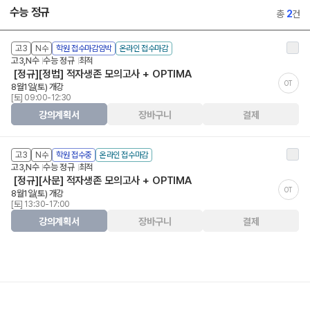
수능 정규
총
2
건
고3
N수
학원 접수마감임박
온라인 접수마감
고3,N수
수능 정규
최적
[정규][정법] 적자생존 모의고사 + OPTIMA
OT
8월1일(토) 개강
[토] 09:00-12:30
강의계획서
장바구니
결제
고3
N수
학원 접수중
온라인 접수마감
고3,N수
수능 정규
최적
[정규][사문] 적자생존 모의고사 + OPTIMA
OT
8월1일(토) 개강
[토] 13:30-17:00
강의계획서
장바구니
결제