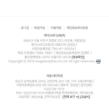
로그인
회원가입
이용약관
개인정보처리방침
메가스터디교육(주)
06643 서울 서초구 효령로 321 (서초동, 덕원빌딩)
메가스터디교육(주)
대표이사: 손성은 |
사업자등록번호: 780-87-00034
|
학원 고객센터: 1588-7887
| 개인정보보호책임자: 김영무
|
통신판매번호: 2015-서울서초-0678
[정보확인]
Copyright ⓒ 2015 megastudyEdu.Co.Ltd. All right reserved.
러셀 대치학원
강남구 남부순환로 2942, 2층전체, 601-1호, 701-2호(대치동) |
사업자등록번호 818-85-00048 | 대표자 : 정성원 | 문의전화 :
02)2138-1010
FAX : 02)2138-1019 러셀대치학원 학원등록번호 : 제7892호
교습과정 : 보습·논술, 진학지도상담
[전체 보기
]
[교습비]
blog
youtube
insta