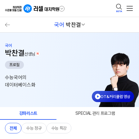
BETA
국어
박찬결
국어
박찬결
선생님
N
프로필
수능국어의
데이터베이스화
OT&커리큘럼 영상
강좌리스트
SPECIAL 관리 프로그램
전체
수능 정규
수능 특강