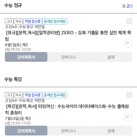
수능 정규
총
2
건
고3
N수
학원 접수중
온라인 접수마감
고3,N수
수능 정규
박찬결
[정규][문학,독서][밀착관리반] ZERO - 심화 기출을 통한 실전 체계 확
립
OT
8월1일(토) 개강
[토] 18:30-22:00
강의계획서
장바구니
결제
수능 특강
고3
N수
학원 접수중
온라인 접수마감
고3,N수
수능 특강
박찬결
[특강][문학,독서] 타임머신 : 수능국어의 데이터베이스화-수능 출제원
칙 총정리
OT
7월24일(금) 개강
[금] 13:30-17:00
강의계획서
장바구니
결제