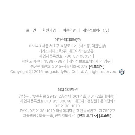
로그인
회원가입
이용약관
개인정보처리방침
메가스터디교육(주)
06643 서울 서초구 효령로 321 (서초동, 덕원빌딩)
메가스터디교육(주)
대표이사: 손성은 |
사업자등록번호: 780-87-00034
|
학원 고객센터: 1588-7887
| 개인정보보호책임자: 김영무
|
통신판매번호: 2015-서울서초-0678
[정보확인]
Copyright ⓒ 2015 megastudyEdu.Co.Ltd. All right reserved.
러셀 대치학원
강남구 남부순환로 2942, 2층전체, 601-1호, 701-2호(대치동) |
사업자등록번호 818-85-00048 | 대표자 : 정성원 | 문의전화 :
02)2138-1010
FAX : 02)2138-1019 러셀대치학원 학원등록번호 : 제7892호
교습과정 : 보습·논술, 진학지도상담
[전체 보기
]
[교습비]
blog
youtube
insta