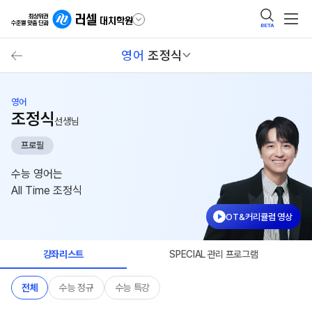
BETA
영어
조정식
영어
조정식
선생님
프로필
수능 영어는
All Time 조정식
OT&커리큘럼 영상
강좌리스트
SPECIAL 관리 프로그램
전체
수능 정규
수능 특강