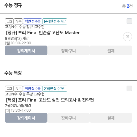
수능 정규
총
2
건
고3
N수
학원 접수중
온라인 접수마감
고3,N수
수능 정규
고수현
[정규] 프리 Final 빈순삽 고난도 Master
OT
8월3일(월) 개강
[월] 18:30-22:00
강의계획서
장바구니
결제
수능 특강
고3
N수
학원 접수중
온라인 접수마감
고3,N수
수능 특강
고수현
[특강] 프리 Final 고난도 실전 모의고사 & 전략편
7월20일(월) 개강
[월] 13:30-17:00
강의계획서
장바구니
결제