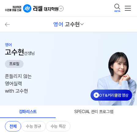
BETA
영어
고수현
영어
고수현
선생님
프로필
흔들리지 않는
영어실력
with 고수현
OT&커리큘럼 영상
강좌리스트
SPECIAL 관리 프로그램
전체
수능 정규
수능 특강