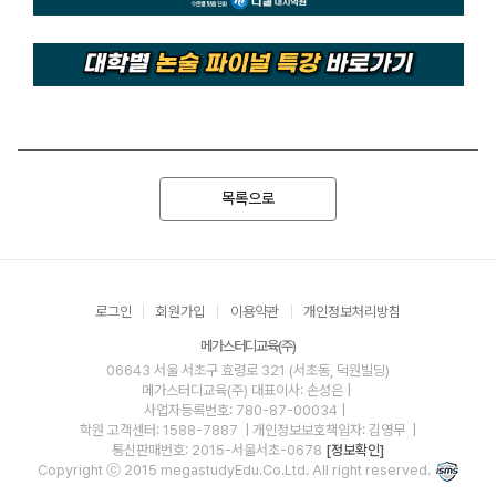
목록으로
로그인
회원가입
이용약관
개인정보처리방침
메가스터디교육(주)
06643 서울 서초구 효령로 321 (서초동, 덕원빌딩)
메가스터디교육(주)
대표이사: 손성은 |
사업자등록번호: 780-87-00034
|
학원 고객센터: 1588-7887
| 개인정보보호책임자: 김영무
|
통신판매번호: 2015-서울서초-0678
[정보확인]
Copyright ⓒ 2015 megastudyEdu.Co.Ltd. All right reserved.