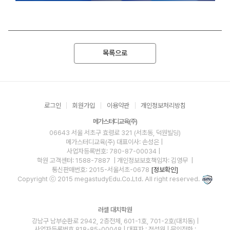
목록으로
로그인
회원가입
이용약관
개인정보처리방침
메가스터디교육(주)
06643 서울 서초구 효령로 321 (서초동, 덕원빌딩)
메가스터디교육(주)
대표이사: 손성은 |
사업자등록번호: 780-87-00034
|
학원 고객센터: 1588-7887
| 개인정보보호책임자: 김영무
|
통신판매번호: 2015-서울서초-0678
[정보확인]
Copyright ⓒ 2015 megastudyEdu.Co.Ltd. All right reserved.
러셀 대치학원
강남구 남부순환로 2942, 2층전체, 601-1호, 701-2호(대치동) |
사업자등록번호 818-85-00048 | 대표자 : 정성원 | 문의전화 :