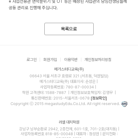
※ 자습전용관 면학분위기 및 OT 등은 배정된 자습관의 담임선생님들께
공동 관리로 진행해 주십니다.
목록으로
로그인
회원가입
이용약관
개인정보처리방침
메가스터디교육(주)
06643 서울 서초구 효령로 321 (서초동, 덕원빌딩)
메가스터디교육(주)
대표이사: 손성은 |
사업자등록번호: 780-87-00034
|
학원 고객센터: 1588-7887
| 개인정보보호책임자: 김영무
|
통신판매번호: 2015-서울서초-0678
[정보확인]
Copyright ⓒ 2015 megastudyEdu.Co.Ltd. All right reserved.
러셀 대치학원
강남구 남부순환로 2942, 2층전체, 601-1호, 701-2호(대치동) |
사업자등록번호 818-85-00048 | 대표자 : 정성원 | 문의전화 :