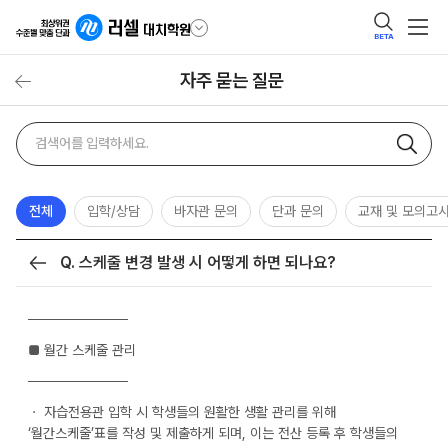
BETA
자주 묻는 질문
자주
검색어
묻는
질문
검색
전체
입학/상담
바자관 문의
단과 문의
교재 및 모의고
Q. 스케줄 변경 발생 시 어떻게 하면 되나요?
목록
──────────
■ 월간 스케줄 관리
──────────
ㆍ 자습전용관 입학 시 학생들의 원활한 생활 관리를 위해
‘월간스케줄’표를 작성 및 제출하게 되며, 이는 전산 등록 후 학생들의