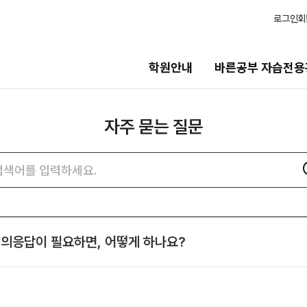
로그인
회
학원안내
바른공부 자습전용
자주 묻는 질문
습전용관
모집안내
용관 안내
N수
자주
검색어
묻는
2027 N수 정규반
질문
2027 반수반
N
검색
츠
2027 N수 종합형 AM반
N
질의응답이 필요하면, 어떻게 하나요?
보기
재학생
일정
2027 재학생 정규반
2026 썸머스쿨
의고사