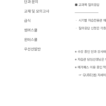
단과 문의
■ 교과목 질의응답
메가X대성 더 프리
원장과 소통하기
교재 및 모의고사
ALPHA 모의고사
──────────
온라인 서비스
수학 아이젠
급식
ㆍ 시기별 자습전용관 재
재원생 편리한 온라인 서비스
통합사회·과학 학평 
ㆍ 질의응답 신청은 각층
썸머스쿨
모의고사 접수
2026 수능 적중 문
마감 강좌 대기 신청
윈터스쿨
재원생 특별 혜택
학원 이용 안내
우선선발반
메가패스 특별 지원
※ 수강 중인 단과 강사
러셀 시스템
메가 스마트 리포트
※ 자습관 담임선생님은 
학원 시설
실시간 질문답변 앱 
※ 메가패스 이용 중인 
위치안내
주간 식단표
☞ QUBE(앱) 자세히