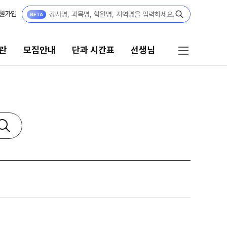
원가입
관
모집안내
단과 시간표
선생님
단과 시간표
선생님
N수
선생님 커리큘럼
8월 AM단과
선생님
9월 AM단과
N
전체
[종합형] AM반 전용
N
국어
고3·N수
수학
영어
8월 정규·특강 단과
한국사
9월 정규·특강 단과
N