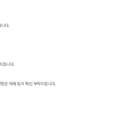
사회탐구
대학별 논술 파이널 특강
N
과학탐구
추석 집중 특강
N
논술
고2
합니다.
8~9월 중간고사 대비 강좌
N
탁드립니다.
사항은 아래 링크 확인 부탁드립니다.