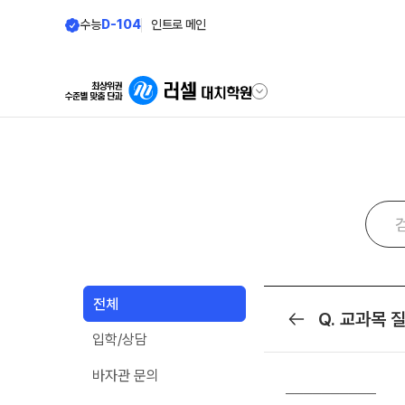
수능
D-104
인트로 메인
학원안내
바른공부 자
원장 인사말
바른공부 자습전
학원 소식
2026 입시 결과
공지사항
재원생 전용 콘텐
전체
입시설명회·공개특강
Q. 교과목 
목록
학습 콘텐츠 한눈에 
입학/상담
학원 상담
2026년 모의고사 
OMEGA 모의고사
바자관 문의
자주 묻는 질문
──────────
전국 대단위 실전 모
온라인 상담