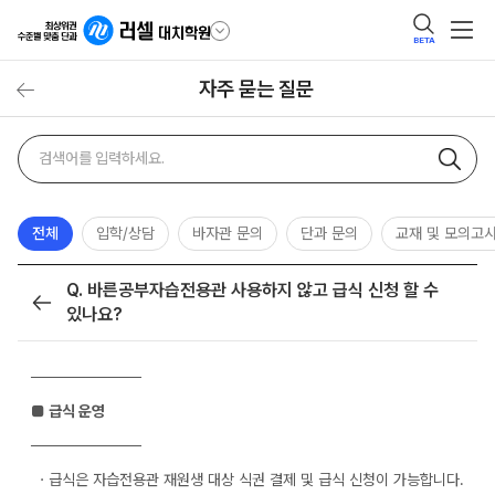
BETA
자주 묻는 질문
자주
검색어
묻는
질문
검색
전체
입학/상담
바자관 문의
단과 문의
교재 및 모의고
Q. 바른공부자습전용관 사용하지 않고 급식 신청 할 수
목록
있나요?
──────────
■ 급식 운영
──────────
ㆍ급식은 자습전용관 재원생 대상 식권 결제 및 급식 신청이 가능합니다.