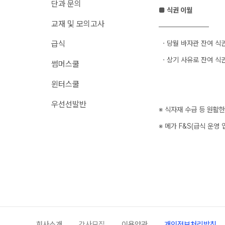
단과 문의
■ 식권 이월
메가X대성 더 프리
원장과 소통하기
교재 및 모의고사
ALPHA 모의고사
──────────
온라인 서비스
수학 아이젠
급식
ㆍ당월 바자관 잔여 식권
재원생 편리한 온라인 서비스
통합사회·과학 학평 
ㆍ상기 사유로 잔여 식권
썸머스쿨
모의고사 접수
2026 수능 적중 문
마감 강좌 대기 신청
윈터스쿨
재원생 특별 혜택
학원 이용 안내
우선선발반
메가패스 특별 지원
※ 식자재 수급 등 원활
러셀 시스템
메가 스마트 리포트
※ 메가 F&S(급식 운영 업
학원 시설
실시간 질문답변 앱 
위치안내
주간 식단표
회사소개
강사모집
이용약관
개인정보처리방침