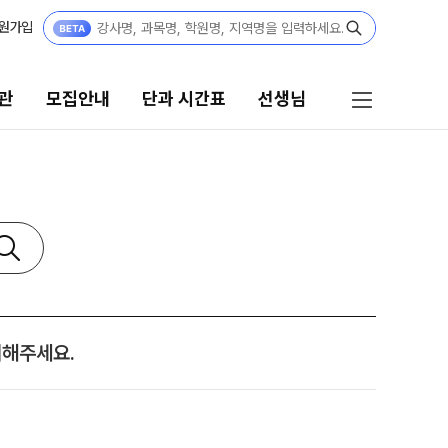
원가입
관
모집안내
단과 시간표
선생님
단과 시간표
선생님
N수
선생님 커리큘럼
8월 AM단과
선생님
9월 AM단과
N
전체
[종합형] AM반 전용
N
국어
내해주세요.
고3·N수
수학
영어
8월 정규·특강 단과
한국사
9월 정규·특강 단과
N