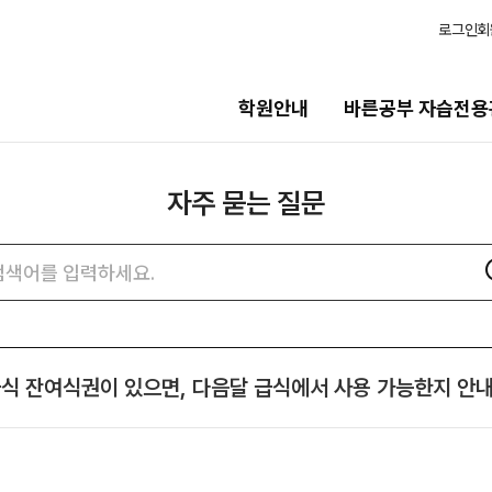
로그인
회
학원안내
바른공부 자습전용
자주 묻는 질문
습전용관
모집안내
용관 안내
N수
자주
검색어
묻는
2027 N수 정규반
질문
2027 반수반
N
검색
츠
2027 N수 종합형 AM반
N
 급식 잔여식권이 있으면, 다음달 급식에서 사용 가능한지 안
보기
재학생
일정
2027 재학생 정규반
2026 썸머스쿨
의고사