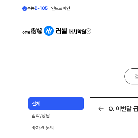
수능
D-105
인트로 메인
학원안내
바른공부 자
원장 인사말
바른공부 자습전
학원 소식
2026 입시 결과
공지사항
재원생 전용 콘텐
전체
입시설명회·공개특강
Q. 이번달
목록
학습 콘텐츠 한눈에 
입학/상담
학원 상담
2026년 모의고사 
OMEGA 모의고사
바자관 문의
자주 묻는 질문
──────────
전국 대단위 실전 모
온라인 상담