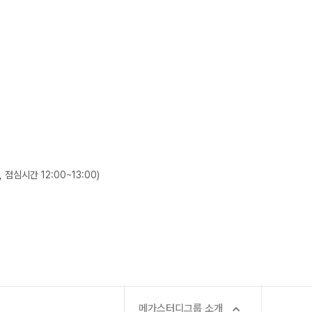
사회탐구
대학별 논술 파이널 특강
N
과학탐구
추석 집중 특강
N
논술
고2
8~9월 중간고사 대비 강좌
N
 점심시간 12:00~13:00)
메가스터디그룹 소개