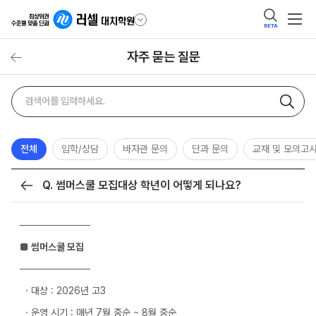
BETA
자주 묻는 질문
자주
검색어
묻는
질문
검색
전체
입학/상담
바자관 문의
단과 문의
교재 및 모의고
Q. 썸머스쿨 모집대상 학년이 어떻게 되나요?
목록
──────────
■ 썸머스쿨 모집
──────────
ㆍ대상 : 2026년 고3
ㆍ운영 시기 : 매년 7월 중순 ~ 8월 중순