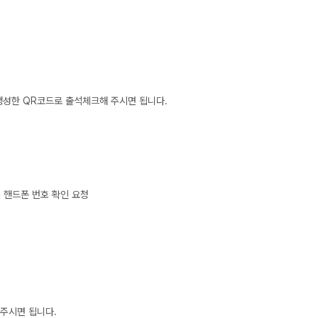
사회탐구
대학별 논술 파이널 특강
N
과학탐구
추석 집중 특강
N
논술
고2
8~9월 중간고사 대비 강좌
N
 생성한 QR코드로 출석체크해 주시면 됩니다.
 핸드폰 번호 확인 요청
 주시면 됩니다.