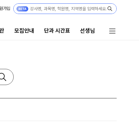
원가입
관
모집안내
단과 시간표
선생님
단과 시간표
선생님
N수
선생님 커리큘럼
8월 AM단과
선생님
9월 AM단과
N
전체
[종합형] AM반 전용
N
국어
고3·N수
수학
영어
8월 정규·특강 단과
한국사
9월 정규·특강 단과
N