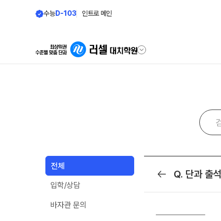
수능
D-103
인트로 메인
학원안내
바른공부 자
원장 인사말
바른공부 자습전
학원 소식
2026 입시 결과
공지사항
재원생 전용 콘텐
전체
입시설명회·공개특강
Q. 단과 출
목록
학습 콘텐츠 한눈에 
입학/상담
학원 상담
2026년 모의고사 
OMEGA 모의고사
바자관 문의
자주 묻는 질문
──────────
전국 대단위 실전 모
온라인 상담