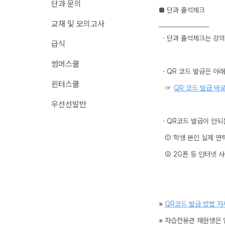
단과 문의
■ 단과 출석체크
메가X대성 더 프리
원장과 소통하기
교재 및 모의고사
ALPHA 모의고사
──────────
온라인 서비스
ㆍ단과 출석체크는 강의 
수학 아이젠
급식
재원생 편리한 온라인 서비스
통합사회·과학 학평 
썸머스쿨
모의고사 접수
2026 수능 적중 문
ㆍQR 코드 발급은 아래
마감 강좌 대기 신청
윈터스쿨
☞
QR 코드 발급 바
재원생 특별 혜택
학원 이용 안내
우선선발반
메가패스 특별 지원
러셀 시스템
ㆍQR코드 발급이 안되는
메가 스마트 리포트
학원 시설
실시간 질문답변 앱 
① 학생 본인 실제 연락
위치안내
② 2G폰 등 인터넷 사
주간 식단표
※
QR코드 발급 방법 자
※ 자습전용관 재원생은 