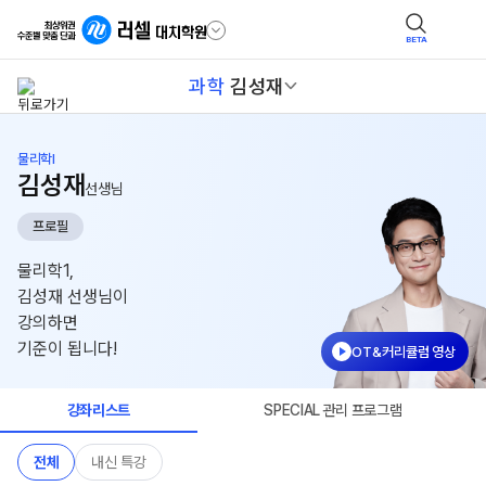
BETA
과학
김성재
물리학I
김성재
선생님
프로필
물리학1,
김성재 선생님이
강의하면
기준이 됩니다!
OT&커리큘럼 영상
강좌리스트
SPECIAL 관리 프로그램
전체
내신 특강