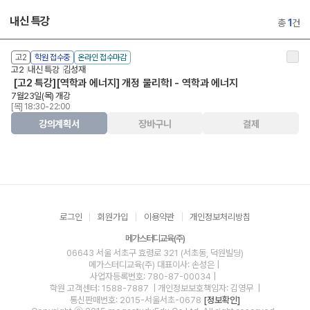
내신 특강
총
1
건
고2
학원 접수중
온라인 접수마감
고2
내신 특강
김성재
[고2 특강][역학과 에너지] 개정 물리학l - 역학과 에너지
7월23일(목) 개강
[목] 18:30-22:00
강의계획서
장바구니
결제
로그인
회원가입
이용약관
개인정보처리방침
메가스터디교육(주)
06643 서울 서초구 효령로 321 (서초동, 덕원빌딩)
메가스터디교육(주)
대표이사: 손성은 |
사업자등록번호: 780-87-00034
|
학원 고객센터: 1588-7887
| 개인정보보호책임자: 김영무
|
통신판매번호: 2015-서울서초-0678
[정보확인]