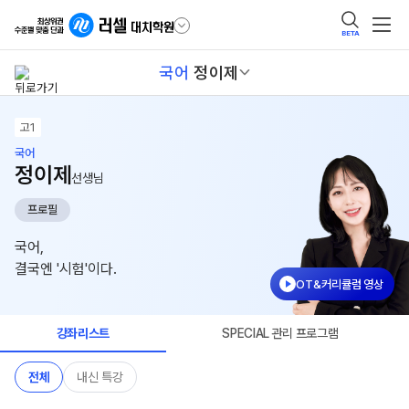
BETA
국어
정이제
고1
국어
정이제
선생님
프로필
국어,
결국엔 '시험'이다.
OT&커리큘럼 영상
강좌리스트
SPECIAL 관리 프로그램
전체
내신 특강