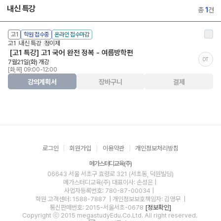
내신 특강
총
1
건
고1
학원 접수중
온라인 접수마감
고1
내신 특강
정이제
[고1 특강] 고1 국어 완전 정복 - 여름방학편
OT
7월21일(화) 개강
[화,목] 09:00-12:00
강의계획서
장바구니
결제
로그인
회원가입
이용약관
개인정보처리방침
메가스터디교육(주)
06643 서울 서초구 효령로 321 (서초동, 덕원빌딩)
메가스터디교육(주)
대표이사: 손성은 |
사업자등록번호: 780-87-00034
|
학원 고객센터: 1588-7887
| 개인정보보호책임자: 김영무
|
통신판매번호: 2015-서울서초-0678
[정보확인]
Copyright ⓒ 2015 megastudyEdu.Co.Ltd. All right reserved.