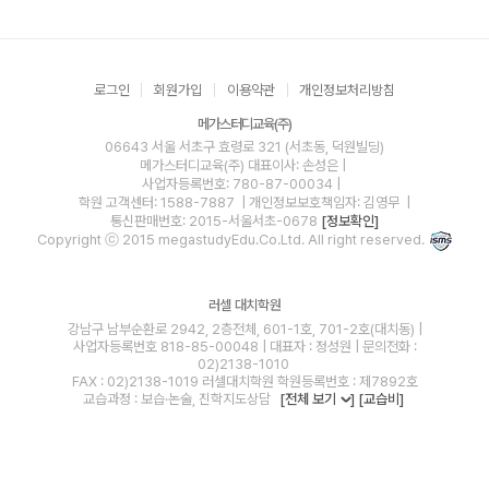
로그인
회원가입
이용약관
개인정보처리방침
메가스터디교육(주)
06643 서울 서초구 효령로 321 (서초동, 덕원빌딩)
메가스터디교육(주)
대표이사: 손성은 |
사업자등록번호: 780-87-00034
|
학원 고객센터: 1588-7887
| 개인정보보호책임자: 김영무
|
통신판매번호: 2015-서울서초-0678
[정보확인]
Copyright ⓒ 2015 megastudyEdu.Co.Ltd. All right reserved.
러셀 대치학원
강남구 남부순환로 2942, 2층전체, 601-1호, 701-2호(대치동) |
사업자등록번호 818-85-00048 | 대표자 : 정성원 | 문의전화 :
02)2138-1010
FAX : 02)2138-1019 러셀대치학원 학원등록번호 : 제7892호
교습과정 : 보습·논술, 진학지도상담
[전체 보기
]
[교습비]
blog
youtube
insta