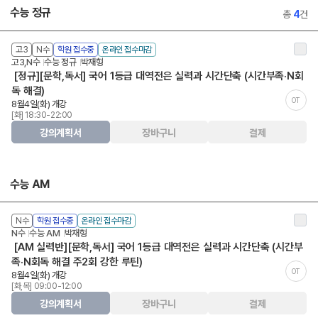
수능 정규
총
4
건
고3
N수
학원 접수중
온라인 접수마감
고3,N수
수능 정규
박재형
[정규][문학,독서] 국어 1등급 대역전은 실력과 시간단축 (시간부족·N회
독 해결)
OT
8월4일(화) 개강
[화] 18:30-22:00
강의계획서
장바구니
결제
수능 AM
N수
학원 접수중
온라인 접수마감
N수
수능 AM
박재형
[AM 실력반][문학,독서] 국어 1등급 대역전은 실력과 시간단축 (시간부
족·N회독 해결 주2회 강한 루틴)
OT
8월4일(화) 개강
[화,목] 09:00-12:00
강의계획서
장바구니
결제