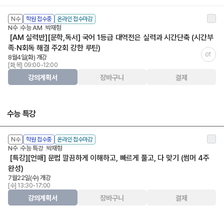
N수
학원 접수중
온라인 접수마감
N수
수능 AM
박재형
[AM 실력반][문학,독서] 국어 1등급 대역전은 실력과 시간단축 (시간부
족·N회독 해결 주2회 강한 루틴)
OT
8월4일(화) 개강
[화,목] 09:00-12:00
강의계획서
장바구니
결제
수능 특강
N수
학원 접수중
온라인 접수마감
N수
수능 특강
박재형
[특강][언매] 문법 깔끔하게 이해하고, 빠르게 풀고, 다 맞기 (썸머 4주
완성)
7월22일(수) 개강
[수] 13:30-17:00
강의계획서
장바구니
결제