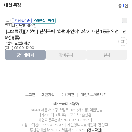
내신 특강
총
1
건
고2
학원 접수중
온라인 접수마감
고2
내신 특강
심수현
[고2 특강][기본반] 진심국어, '화법과 언어' 2학기 내신 1등급 완성：청
운(淸雲)
OT
7월20일(월) 개강
[월,수] 09:00-12:00
강의계획서
장바구니
결제
로그인
회원가입
이용약관
개인정보처리방침
메가스터디교육(주)
06643 서울 서초구 효령로 321 (서초동, 덕원빌딩)
메가스터디교육(주)
대표이사: 손성은 |
사업자등록번호: 780-87-00034
|
학원 고객센터: 1588-7887
| 개인정보보호책임자: 김영무
|
통신판매번호: 2015-서울서초-0678
[정보확인]