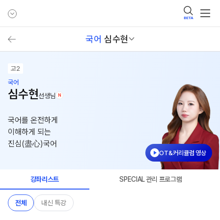
BETA
국어
심수현
고2
국어
심수현
선생님
N
국어를 온전하게
이해하게 되는
진심(盡心)국어
OT&커리큘럼 영상
강좌리스트
SPECIAL 관리 프로그램
전체
내신 특강